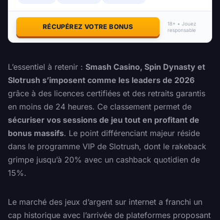
18+ • Jouez
RÉCUPÉREZ VOTRE BONUS
responsable
L’essentiel à retenir :
Smash Casino, Spin Dynasty et
Slotrush s’imposent comme les leaders de 2026
grâce à des licences certifiées et des retraits garantis
en moins de 24 heures. Ce classement permet de
sécuriser vos sessions de jeu tout en profitant de
bonus massifs
. Le point différenciant majeur réside
dans le programme VIP de Slotrush, dont le rakeback
grimpe jusqu’à 20% avec un cashback quotidien de
15%.
Le marché des jeux d’argent sur internet a franchi un
cap historique avec l’arrivée de plateformes proposant