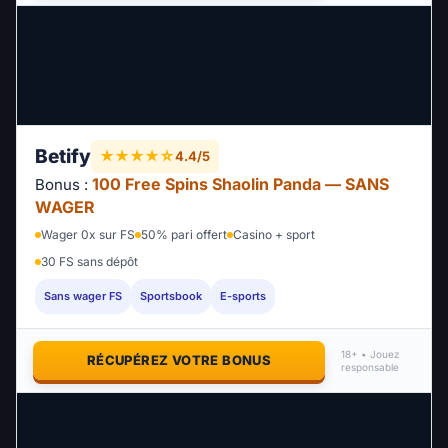
Betify
★★★★☆
4.4/5
100 Free Spins Shaolin Panda — SANS
Bonus :
WAGER
Wager 0x sur FS
50% pari offert
Casino + sport
30 FS sans dépôt
Sans wager FS
Sportsbook
E-sports
18+ • Jouez
RÉCUPÉREZ VOTRE BONUS
responsable