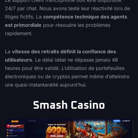
Le support client francophone doit être disponible
24/7 par chat. Nous avons testé leur réactivité lors de
litiges fictifs. La
compétence technique des agents
est primordiale
pour résoudre les problèmes
rapidement.
La
vitesse des retraits définit la confiance des
utilisateurs
. Le délai idéal ne dépasse jamais 48
heures pour être validé. L’utilisation de portefeuilles
électroniques ou de cryptos permet même d’atteindre
une quasi-instantanéité aujourd’hui.
Smash Casino