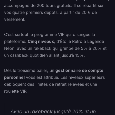
accompagné de 200 tours gratuits. Il se répartit sur
vos quatre premiers dépôts, à partir de 20 € de
versement.
C’est surtout le programme VIP qui distingue la
plateforme.
Cinq niveaux
, d’Étoile Rétro à Légende
Néon, avec un rakeback qui grimpe de 5% à 20% et
un cashback quotidien allant jusqu’à 15%.
Dès le troisième palier, un
gestionnaire de compte
personnel
vous est attribué. Les niveaux supérieurs
débloquent des limites de retrait relevées et une
roulette VIP.
Avec un rakeback jusqu’à 20% et un