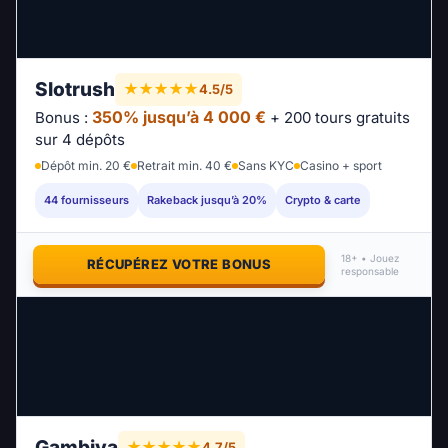
Slotrush
★★★★★
4.5/5
350% jusqu’à 4 000 €
Bonus :
+ 200 tours gratuits
sur 4 dépôts
Dépôt min. 20 €
Retrait min. 40 €
Sans KYC
Casino + sport
44 fournisseurs
Rakeback jusqu’à 20%
Crypto & carte
18+ • Jouez
RÉCUPÉREZ VOTRE BONUS
responsable
Gambiva
★★★★★
4.7/5