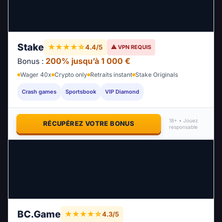
Stake
★★★★☆
4.4/5
⚠ VPN REQUIS
200% jusqu’à 1 000 €
Bonus :
Wager 40x
Crypto only
Retraits instant
Stake Originals
Crash games
Sportsbook
VIP Diamond
18+ • Jouez
RÉCUPÉREZ VOTRE BONUS
responsable
BC.Game
★★★★☆
4.3/5