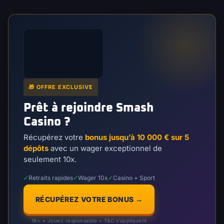
🎁 OFFRE EXCLUSIVE
Prêt à rejoindre Smash
Casino ?
Récupérez votre
bonus jusqu’à 10 000 € sur 5
dépôts
avec un wager exceptionnel de
seulement 10x.
✓
Retraits rapides
✓
Wager 10x
✓
Casino + Sport
RÉCUPÉREZ VOTRE BONUS →
18+ • Jouez responsable • T&C s’appliquent