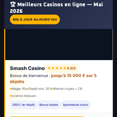
🏆 Meilleurs Casinos en ligne — Mai
2026
MIS À JOUR AUJOURD’HUI
Smash Casino
★★★★★
4.9/5
jusqu’à 10 000 € sur 5
Bonus de bienvenue :
dépôts
Wager 10x
Dépôt min. 20 €
Retrait crypto + CB
Licence Anjouan
200% 1er dépôt
Bonus hebdo
Sportsbook inclus