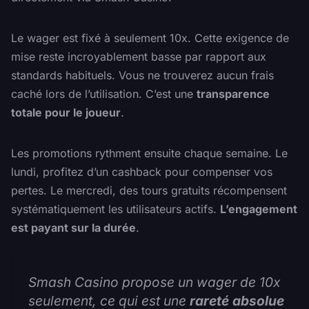
Le wager est fixé à seulement 10x. Cette exigence de
mise reste incroyablement basse par rapport aux
standards habituels. Vous ne trouverez aucun frais
caché lors de l’utilisation. C’est une
transparence
totale pour le joueur
.
Les promotions rythment ensuite chaque semaine. Le
lundi, profitez d’un cashback pour compenser vos
pertes. Le mercredi, des tours gratuits récompensent
systématiquement les utilisateurs actifs.
L’engagement
est payant sur la durée
.
Smash Casino propose un wager de 10x
seulement, ce qui est une
rareté absolue