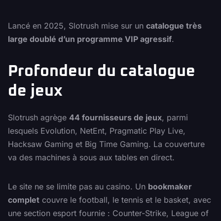
Lancé en 2025, Slotrush mise sur un
catalogue très
large doublé d’un programme VIP agressif
.
Profondeur du catalogue
de jeux
Slotrush agrège
44 fournisseurs de jeux
, parmi
lesquels Evolution, NetEnt, Pragmatic Play Live,
Hacksaw Gaming et Big Time Gaming. La couverture
va des machines à sous aux tables en direct.
Le site ne se limite pas au casino. Un
bookmaker
complet
couvre le football, le tennis et le basket, avec
une section esport fournie : Counter-Strike, League of