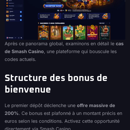
Après ce panorama global, examinons en détail le
cas
de Smash Casino
, une plateforme qui bouscule les
codes actuels.
Structure des bonus de
bienvenue
Le premier dépôt déclenche une
offre massive de
200%
. Ce bonus est plafonné à un montant précis en
euros selon les conditions. Activez cette opportunité
directement via Smash Casino.