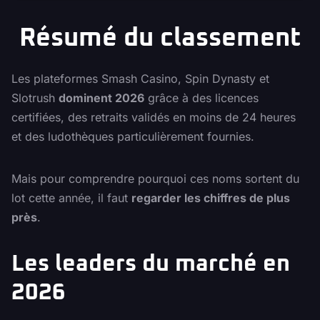
Résumé du classement
Les plateformes Smash Casino, Spin Dynasty et
Slotrush
dominent 2026
grâce à des licences
certifiées, des retraits validés en moins de 24 heures
et des ludothèques particulièrement fournies.
Mais pour comprendre pourquoi ces noms sortent du
lot cette année, il faut
regarder les chiffres de plus
près
.
Les leaders du marché en
2026