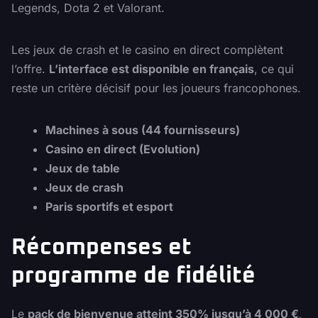
Legends, Dota 2 et Valorant.
Les jeux de crash et le casino en direct complètent
l’offre.
L’interface est disponible en français
, ce qui
reste un critère décisif pour les joueurs francophones.
Machines à sous (44 fournisseurs)
Casino en direct (Evolution)
Jeux de table
Jeux de crash
Paris sportifs et esport
Récompenses et
programme de fidélité
Le
pack de bienvenue atteint 350% jusqu’à 4 000 €
,