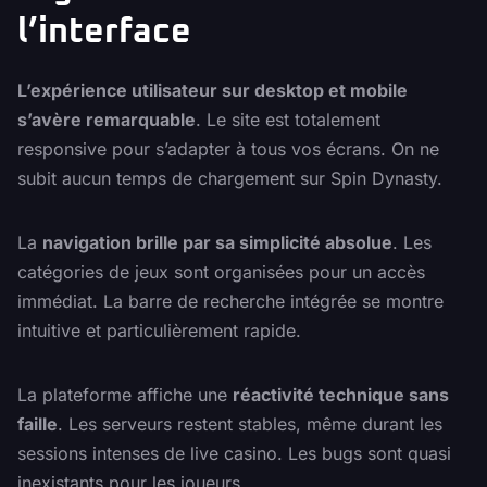
l’interface
L’expérience utilisateur sur desktop et mobile
s’avère remarquable
. Le site est totalement
responsive pour s’adapter à tous vos écrans. On ne
subit aucun temps de chargement sur Spin Dynasty.
La
navigation brille par sa simplicité absolue
. Les
catégories de jeux sont organisées pour un accès
immédiat. La barre de recherche intégrée se montre
intuitive et particulièrement rapide.
La plateforme affiche une
réactivité technique sans
faille
. Les serveurs restent stables, même durant les
sessions intenses de live casino. Les bugs sont quasi
inexistants pour les joueurs.