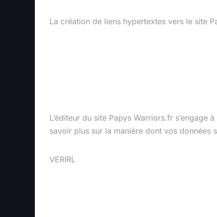
La création de liens hypertextes vers le site P
Politique de co
données
L’éditeur du site Papys Warriors.fr s’engage à
savoir plus sur la manière dont vos données son
VERIRL
Droit applicabl