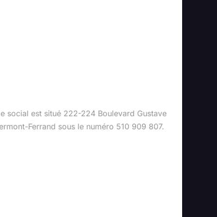
ège social est situé 222-224 Boulevard Gustave
lermont-Ferrand sous le numéro 510 909 807.