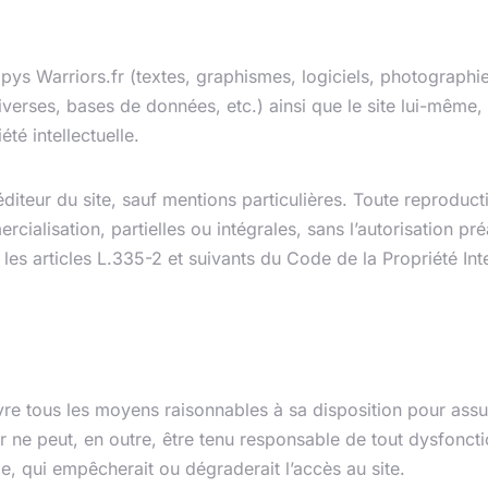
lectuelle
apys Warriors.fr (textes, graphismes, logiciels, photographi
erses, bases de données, etc.) ainsi que le site lui-même, r
été intellectuelle.
diteur du site, sauf mentions particulières. Toute reproducti
ialisation, partielles ou intégrales, sans l’autorisation préal
les articles L.335-2 et suivants du Code de la Propriété Inte
esponsabilité
re tous les moyens raisonnables à sa disposition pour assur
eur ne peut, en outre, être tenu responsable de tout dysfon
, qui empêcherait ou dégraderait l’accès au site.