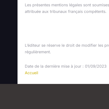
Les présentes mentions légales sont soumises 
attribuée aux tribunaux français compétents.
Modification d
L’éditeur se réserve le droit de modifier les p
régulièrement.
Date de la dernière mise à jour : 01/09/2023
Accueil