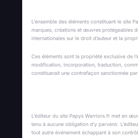
Propriété intel
L’ensemble des éléments constituant le site P
marques, créations et œuvres protégeables div
internationales sur le droit d’auteur et la propri
Ces éléments sont la propriété exclusive de l’é
modification, incorporation, traduction, commerc
constituerait une contrefaçon sanctionnée par 
Limitation de r
L’éditeur du site Papys Warriors.fr met en œuv
tenu à aucune obligation d’y parvenir. L’édit
tout autre événement échappant à son contrôle