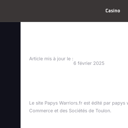
Casino
Mentions l
Article mis à jour le :
6 février 2025
Éditeur du site
Le site Papys Warriors.fr est édité par papys 
Commerce et des Sociétés de Toulon.