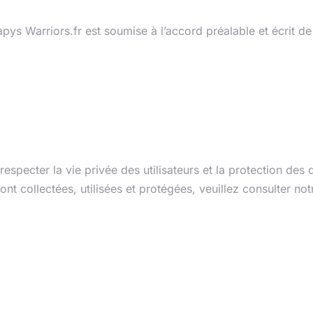
apys Warriors.fr est soumise à l’accord préalable et écrit de 
nfidentialité et pro
 respecter la vie privée des utilisateurs et la protection de
t collectées, utilisées et protégées, veuillez consulter notr
e et juridiction co