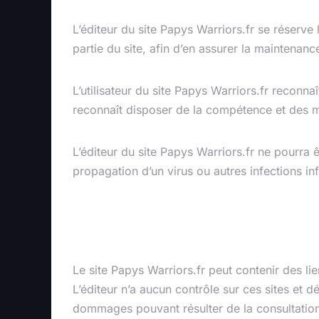
L’éditeur du site Papys Warriors.fr se réserv
partie du site, afin d’en assurer la maintenanc
L’utilisateur du site Papys Warriors.fr reconna
reconnaît disposer de la compétence et des mo
L’éditeur du site Papys Warriors.fr ne pourra 
propagation d’un virus ou autres infections in
Liens hypertex
Le site Papys Warriors.fr peut contenir des lie
L’éditeur n’a aucun contrôle sur ces sites et dé
dommages pouvant résulter de la consultation 