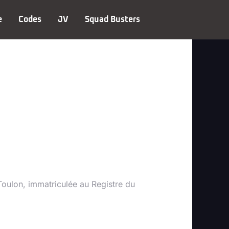
e
Codes
JV
Squad Busters
 Toulon, immatriculée au Registre du