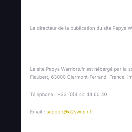
Directeur de la
Le directeur de la publication du site Papys W
Hébergement d
Le site Papys Warriors.fr est hébergé par la 
Flaubert, 63000 Clermont-Ferrand, France, i
Téléphone : +33 (0)4 44 44 60 40
Email :
support@o2switch.fr