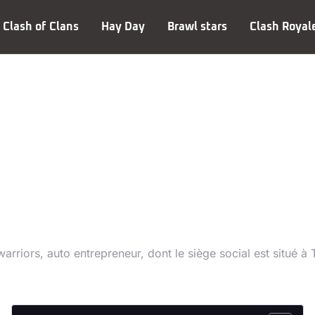
Clash of Clans
Hay Day
Brawl stars
Clash Royal
égales
warriors, auto entrepreneur, dont le siège social est situé à