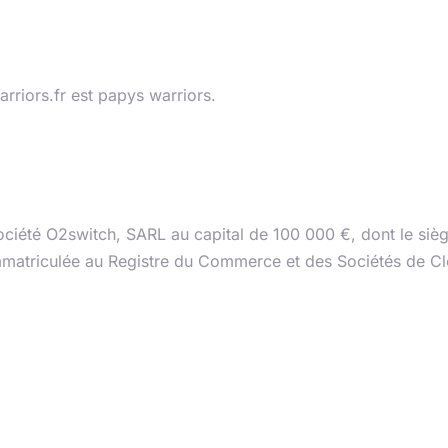
 publication
arriors.fr est papys warriors.
u site
société O2switch, SARL au capital de 100 000 €, dont le si
mmatriculée au Registre du Commerce et des Sociétés de C