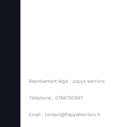
Représentant légal : papys warriors
Téléphone : 0768790987
Email :
contact@PapysWarriors.fr