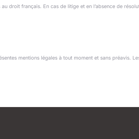
au droit français. En cas de litige et en l’absence de résol
es mentions légales
résentes mentions légales à tout moment et sans préavis. Les 