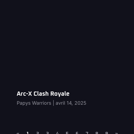
Arc-X Clash Royale
Papys Warriors
avril 14, 2025
«
1
2
3
4
5
6
7
8
9
»