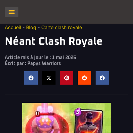
Clash of Clans
Hay Day
Brawl stars
Clash Royale
Squad Busters
Accueil
-
Blog
-
Carte clash royale
Néant Clash Royale
Article mis à jour le : 1 mai 2025
Écrit par :
Papys Warriors