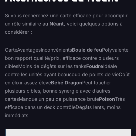
Si vous recherchez une carte efficace pour accomplir
un rôle similaire au
Néant
, voici quelques options à
considérer :
CarteAvantagesInconvénients
Boule de feu
Polyvalente,
bon rapport qualité/prix, efficace contre plusieurs
ciblesMoins de dégâts sur les tanks
Foudre
Idéale
contre les unités ayant beaucoup de points de vieCoût
en élixir assez élevé
Bébé Dragon
Peut toucher
plusieurs cibles, bonne synergie avec d’autres
cartesManque un peu de puissance brute
Poison
Très
efficace dans un deck contrôleDégâts lents, moins
immédiats