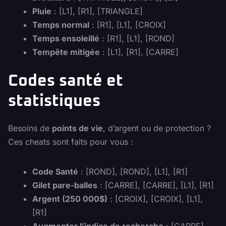
Pluie
: [L1], [R1], [TRIANGLE]
Temps normal
: [R1], [L1], [CROIX]
Temps ensoleillé
: [R1], [L1], [ROND]
Tempête mitigée
: [L1], [R1], [CARRE]
Codes santé et
statistiques
Besoins de
points de vie
, d’argent ou de protection ?
Ces cheats sont faits pour vous :
Code Santé
: [ROND], [ROND], [L1], [R1]
Gilet pare-balles
: [CARRE], [CARRE], [L1], [R1]
Argent (250 000$)
: [CROIX], [CROIX], [L1],
[R1]