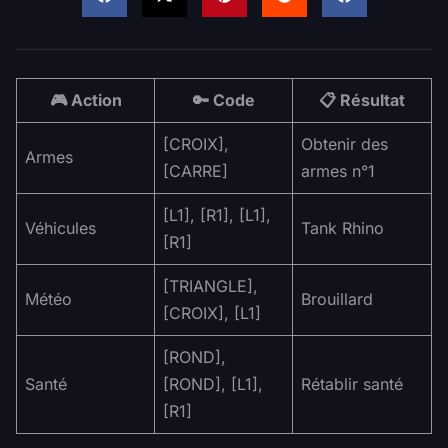
🎮 Action
🔑 Code
📋 Résultat
[CROIX],
Obtenir des
Armes
[CARRE]
armes n°1
[L1], [R1], [L1],
Véhicules
Tank Rhino
[R1]
[TRIANGLE],
Météo
Brouillard
[CROIX], [L1]
[ROND],
Santé
[ROND], [L1],
Rétablir santé
[R1]