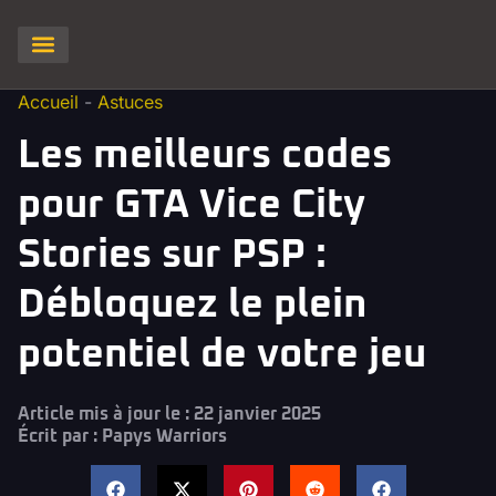
Clash of Clans
Hay Day
Brawl stars
Clash Royale
Squad Busters
Accueil
-
Astuces
Les meilleurs codes
pour GTA Vice City
Stories sur PSP :
Débloquez le plein
potentiel de votre jeu
Article mis à jour le : 22 janvier 2025
Écrit par :
Papys Warriors