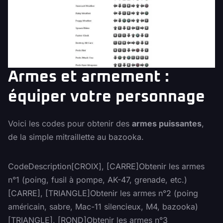
Armes et armement :
équiper votre personnage
Voici les codes pour obtenir des
armes puissantes
,
de la simple mitraillette au bazooka.
CodeDescription[CROIX], [CARRE]Obtenir les armes
n°1 (poing, fusil à pompe, AK-47, grenade, etc.)
[CARRE], [TRIANGLE]Obtenir les armes n°2 (poing
américain, sabre, Mac-11 silencieux, M4, bazooka)
[TRIANGLE], [ROND]Obtenir les armes n°3