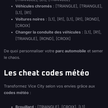
Véhicules chromés
: [TRIANGLE], [TRIANGLE],
[L1], [R1]
Voitures noires
: [L1], [R1], [L1], [R1], [ROND],
[CROIX]
Changer la conduite des véhicules
: [L1], [R1],
[TRIANGLE], [ROND], [CROIX]
De quoi personnaliser votre
parc automobile
et semer
le chaos.
Les cheat codes météo
Transformez Vice City selon vos envies grâce aux
codes météo
:
Brouillard
: [TRIANGLE], [CROIX], [L1]