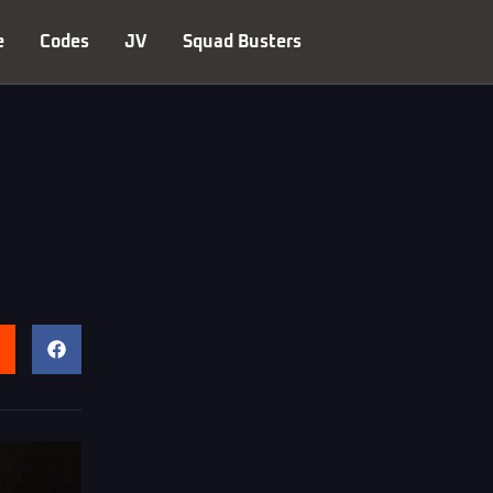
e
Codes
JV
Squad Busters