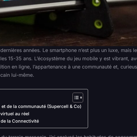
ernières années. Le smartphone n’est plus un luxe, mais le
r les 15-35 ans. L’écosystème du jeu mobile y est vibrant, a
tition en ligne, l’appartenance à une communauté et, curieu
ocain lui-même.
n et de la communauté (Supercell & Co)
virtuel au réel
t de la Connectivité
 du terrain marocain, j’ai analysé les habitudes de consom