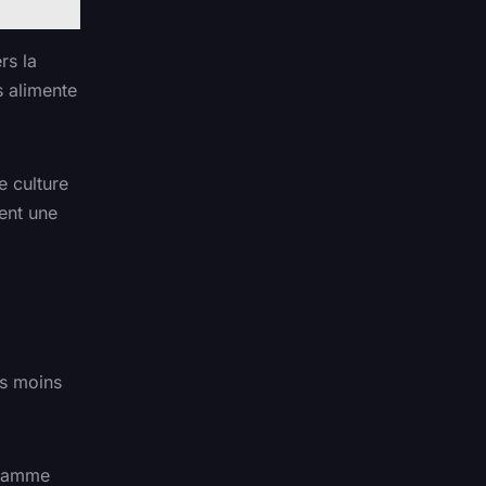
rs la
s alimente
e culture
hent une
es moins
e gamme