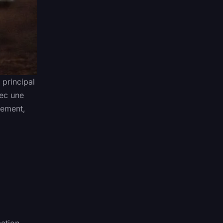
 principal
vec une
sement,
mation