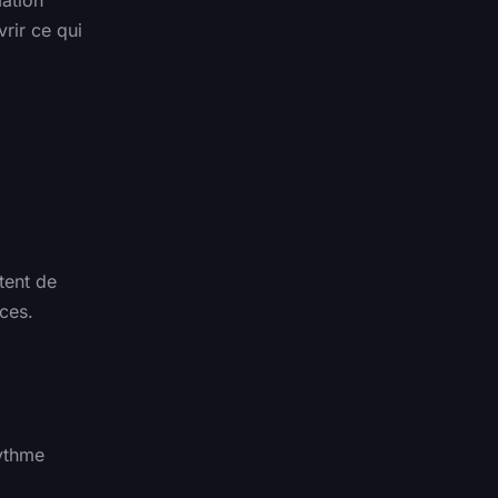
rir ce qui
tent de
ces.
rythme