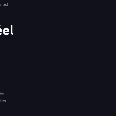
» est
éel
cès
tes