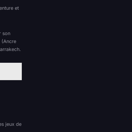
enture et
r son
(Ancre
Marrakech.
es jeux de