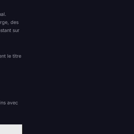
al.
arge, des
stant sur
t le titre
ains avec