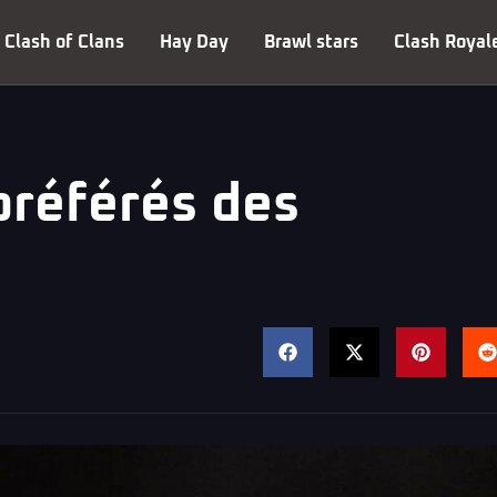
Clash of Clans
Hay Day
Brawl stars
Clash Royal
préférés des