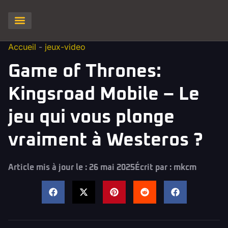
Clash of Clans
Hay Day
Brawl stars
Clash Royale
Squad Busters
Accueil
-
jeux-video
Game of Thrones:
Kingsroad Mobile – Le
jeu qui vous plonge
vraiment à Westeros ?
Article mis à jour le : 26 mai 2025
Écrit par :
mkcm