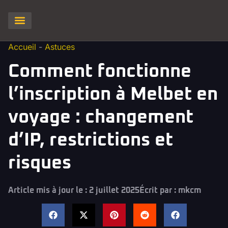
Clash of Clans
Hay Day
Brawl stars
Clash Royale
Squad Busters
Accueil
-
Astuces
Comment fonctionne
l’inscription à Melbet en
voyage : changement
d’IP, restrictions et
risques
Article mis à jour le : 2 juillet 2025
Écrit par :
mkcm