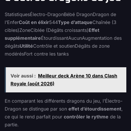
StatistiquesÉlectro-DragonBébé DragonDragon de
l’Enfer
Coût en élixir
544
Type d’attaque
Chaînée (3
cibles)ZoneCiblée (Dégâts croissants)
Effet
supplémentaire
ÉtourdissantAucunAugmentation des
dégâts
Utilité
Contrôle et soutienDégâts de zone
modérésFort contre les tanks
Voir aussi :
Meilleur deck Arène 10 dans Clash
Royale (août 2026)
En comparant les différents dragons du jeu, l’Électro-
Dragon se distingue par son
effet d’étourdissement
,
ce qui le rend parfait pour
contrôler le rythme
de la
partie.