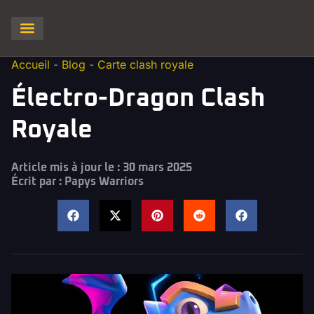
Clash of Clans
Hay Day
Brawl stars
Clash Royale
Squad Busters
Accueil
-
Blog
-
Carte clash royale
Électro-Dragon Clash
Royale
Article mis à jour le : 30 mars 2025
Écrit par :
Papys Warriors