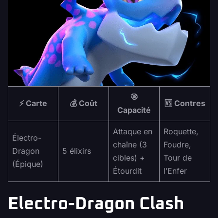
🎯
⚡ Carte
💰 Coût
🆚 Contres
Capacité
Attaque en
Roquette,
Électro-
chaîne (3
Foudre,
Dragon
5 élixirs
cibles) +
Tour de
(Épique)
Étourdit
l’Enfer
Electro-Dragon Clash