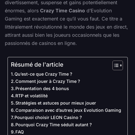
divertissement, suspense et gains potentiellement
énormes, alors
Crazy Time Casino
d’Evolution
Gaming est exactement ce qu’il vous faut. Ce titre a
littéralement révolutionné le monde des jeux en direct,
attirant aussi bien les joueurs occasionnels que les
passionnés de casinos en ligne.
Résumé de l'article
Qu’est-ce que Crazy Time ?
Comment jouer à Crazy Time ?
Présentation des 4 bonus
RTP et volatilité
Stratégies et astuces pour mieux jouer
Comparaison avec d’autres jeux Evolution Gaming
Pourquoi choisir LEON Casino ?
Pourquoi Crazy Time séduit autant ?
FAQ