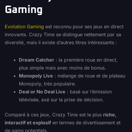
Gaming
Evolution Gaming
est reconnu pour ses jeux en direct
innovants. Crazy Time se distingue nettement par sa
diversité, mais il existe d’autres titres intéressants :
Dream Catcher
: la première roue en direct,
plus simple mais avec moins de bonus.
Monopoly Live
: mélange de roue et de plateau
Monopoly, très populaire.
Deal or No Deal Live
: basé sur l’émission
télévisée, axé sur la prise de décision.
Comparé à ces jeux, Crazy Time est le plus
riche,
interactif et explosif
en termes de divertissement et
de gains potentiels.