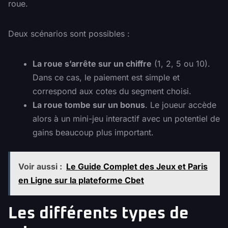
roue.
Deux scénarios sont possibles :
La roue s’arrête sur un chiffre
(1, 2, 5 ou 10).
Dans ce cas, le paiement est simple et
correspond aux cotes du segment choisi.
La roue tombe sur un bonus
. Le joueur accède
alors à un mini-jeu interactif avec un potentiel de
gains beaucoup plus important.
Voir aussi :
Le Guide Complet des Jeux et Paris
en Ligne sur la plateforme Cbet
Les différents types de