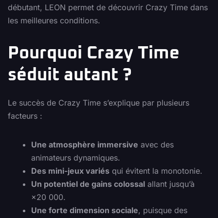
débutant, LEON permet de découvrir Crazy Time dans
les meilleures conditions.
Pourquoi Crazy Time
séduit autant ?
Le succès de Crazy Time s’explique par plusieurs
facteurs :
Une atmosphère immersive
avec des
animateurs dynamiques.
Des mini-jeux variés
qui évitent la monotonie.
Un potentiel de gains colossal
allant jusqu’à
×20 000.
Une forte dimension sociale
, puisque des