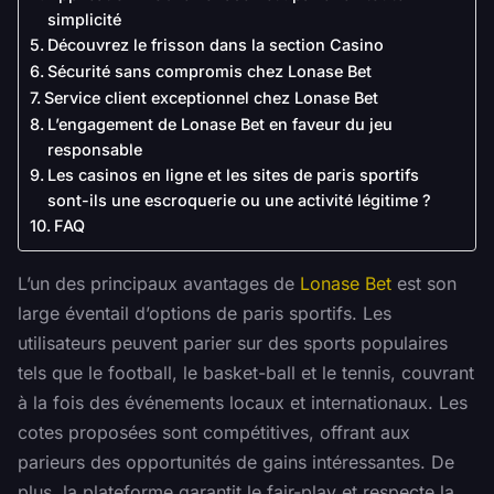
simplicité
Découvrez le frisson dans la section Casino
Sécurité sans compromis chez Lonase Bet
Service client exceptionnel chez Lonase Bet
L’engagement de Lonase Bet en faveur du jeu
responsable
Les casinos en ligne et les sites de paris sportifs
sont-ils une escroquerie ou une activité légitime ?
FAQ
L’un des principaux avantages de
Lonase Bet
est son
large éventail d’options de paris sportifs. Les
utilisateurs peuvent parier sur des sports populaires
tels que le football, le basket-ball et le tennis, couvrant
à la fois des événements locaux et internationaux. Les
cotes proposées sont compétitives, offrant aux
parieurs des opportunités de gains intéressantes. De
plus, la plateforme garantit le fair-play et respecte la