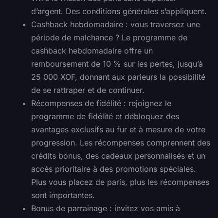
d’argent. Des conditions générales s’appliquent.
Cashback hebdomadaire : vous traversez une
période de malchance ? Le programme de
cashback hebdomadaire offre un
remboursement de 10 % sur les pertes, jusqu’à
25 000 XOF, donnant aux parieurs la possibilité
de se rattraper et de continuer.
Récompenses de fidélité : rejoignez le
programme de fidélité et débloquez des
avantages exclusifs au fur et à mesure de votre
progression. Les récompenses comprennent des
crédits bonus, des cadeaux personnalisés et un
accès prioritaire à des promotions spéciales.
Plus vous placez de paris, plus les récompenses
sont importantes.
Bonus de parrainage : invitez vos amis à