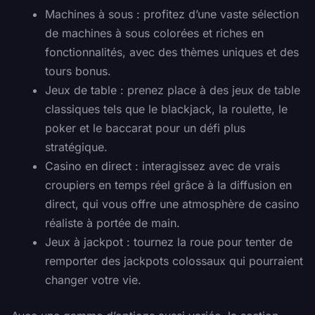
Machines à sous : profitez d’une vaste sélection
de machines à sous colorées et riches en
fonctionnalités, avec des thèmes uniques et des
tours bonus.
Jeux de table : prenez place à des jeux de table
classiques tels que le blackjack, la roulette, le
poker et le baccarat pour un défi plus
stratégique.
Casino en direct : interagissez avec de vrais
croupiers en temps réel grâce à la diffusion en
direct, qui vous offre une atmosphère de casino
réaliste à portée de main.
Jeux à jackpot : tournez la roue pour tenter de
remporter des jackpots colossaux qui pourraient
changer votre vie.