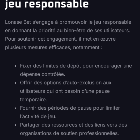
jeu responsable
Lonase Bet s’engage à promouvoir le jeu responsable
en donnant la priorité au bien-être de ses utilisateurs.
Pour soutenir cet engagement, il met en œuvre
plusieurs mesures efficaces, notamment :
Fixer des limites de dépôt pour encourager une
dépense contrôlée.
Offrir des options d’auto-exclusion aux
utilisateurs qui ont besoin d’une pause
temporaire.
Fournir des périodes de pause pour limiter
l’activité de jeu.
Partager des ressources et des liens vers des
organisations de soutien professionnelles.