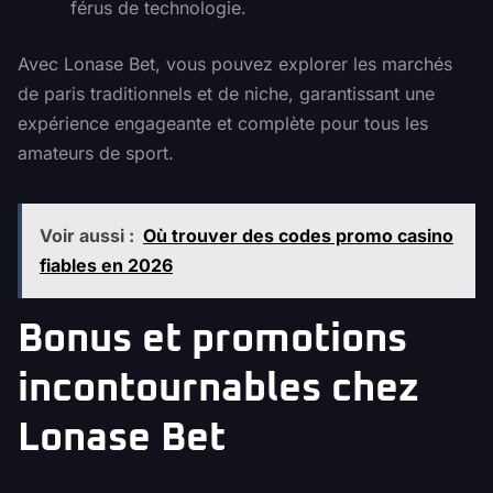
férus de technologie.
Avec Lonase Bet, vous pouvez explorer les marchés
de paris traditionnels et de niche, garantissant une
expérience engageante et complète pour tous les
amateurs de sport.
Voir aussi :
Où trouver des codes promo casino
fiables en 2026
Bonus et promotions
incontournables chez
Lonase Bet