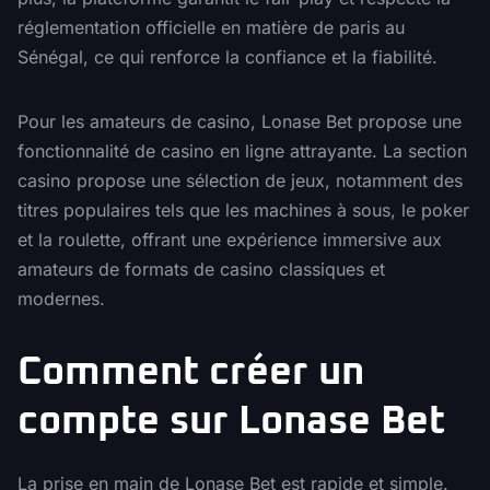
réglementation officielle en matière de paris au
Sénégal, ce qui renforce la confiance et la fiabilité.
Pour les amateurs de casino, Lonase Bet propose une
fonctionnalité de casino en ligne attrayante. La section
casino propose une sélection de jeux, notamment des
titres populaires tels que les machines à sous, le poker
et la roulette, offrant une expérience immersive aux
amateurs de formats de casino classiques et
modernes.
Comment créer un
compte sur Lonase Bet
La prise en main de Lonase Bet est rapide et simple.