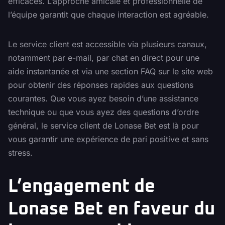
efficaces. L’approche amicale et professionnelle de
l’équipe garantit que chaque interaction est agréable.
Le service client est accessible via plusieurs canaux,
notamment par e-mail, par chat en direct pour une
aide instantanée et via une section FAQ sur le site web
pour obtenir des réponses rapides aux questions
courantes. Que vous ayez besoin d’une assistance
technique ou que vous ayez des questions d’ordre
général, le service client de Lonase Bet est là pour
vous garantir une expérience de pari positive et sans
stress.
L’engagement de
Lonase Bet en faveur du