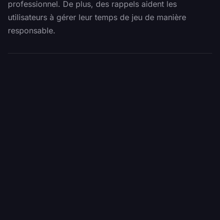
professionnel. De plus, des rappels aident les
utilisateurs à gérer leur temps de jeu de manière
responsable.