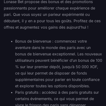
Lonase Bet propose des bonus et des promotions
passionnants pour améliorer chaque expérience de
pari. Que vous soyez un parieur expérimenté ou
débutant, il y en a pour tous les goûts. Profitez de ces
offres et augmentez vos gains dès aujourd’hui !
Bonus de bienvenue : commencez votre
aventure dans le monde des paris avec un
bonus de bienvenue exceptionnel. Les nouveaux
utilisateurs peuvent bénéficier d’un bonus de 100
% sur leur premier dépôt, jusqu’à 50 000 XOF,
ce qui leur permet de disposer de fonds
supplémentaires pour parier en toute confiance
et explorer toutes les options disponibles.
Paris gratuits : accédez à des paris gratuits sur
certains événements, ce qui vous permet de
vivre le frisson des paris sans dépenser