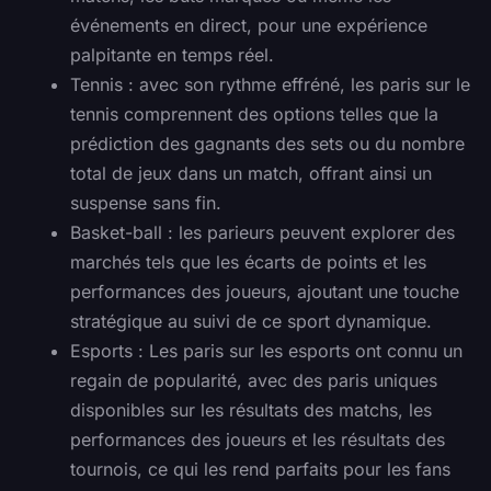
événements en direct, pour une expérience
palpitante en temps réel.
Tennis : avec son rythme effréné, les paris sur le
tennis comprennent des options telles que la
prédiction des gagnants des sets ou du nombre
total de jeux dans un match, offrant ainsi un
suspense sans fin.
Basket-ball : les parieurs peuvent explorer des
marchés tels que les écarts de points et les
performances des joueurs, ajoutant une touche
stratégique au suivi de ce sport dynamique.
Esports : Les paris sur les esports ont connu un
regain de popularité, avec des paris uniques
disponibles sur les résultats des matchs, les
performances des joueurs et les résultats des
tournois, ce qui les rend parfaits pour les fans