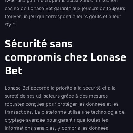
Avec une gamme d’options aussi variée, la section
casino de Lonase Bet garantit aux joueurs de toujours
trouver un jeu qui correspond à leurs goûts et à leur
style.
Sécurité sans
compromis chez Lonase
Bet
Lonase Bet accorde la priorité à la sécurité et à la
sûreté de ses utilisateurs grâce à des mesures
robustes conçues pour protéger les données et les
transactions. La plateforme utilise une technologie de
cryptage avancée pour garantir que toutes les
informations sensibles, y compris les données