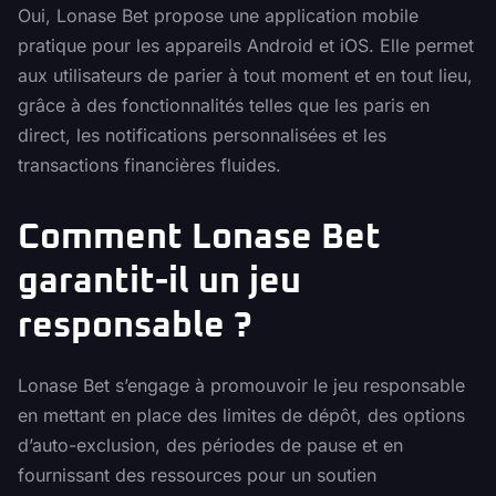
Oui, Lonase Bet propose une application mobile
pratique pour les appareils Android et iOS. Elle permet
aux utilisateurs de parier à tout moment et en tout lieu,
grâce à des fonctionnalités telles que les paris en
direct, les notifications personnalisées et les
transactions financières fluides.
Comment Lonase Bet
garantit-il un jeu
responsable ?
Lonase Bet s’engage à promouvoir le jeu responsable
en mettant en place des limites de dépôt, des options
d’auto-exclusion, des périodes de pause et en
fournissant des ressources pour un soutien