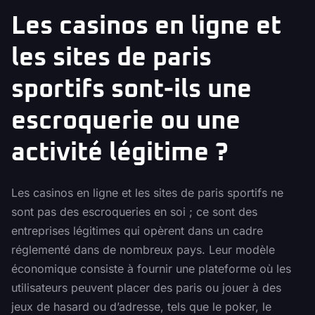
Les casinos en ligne et
les sites de paris
sportifs sont-ils une
escroquerie ou une
activité légitime ?
Les casinos en ligne et les sites de paris sportifs ne
sont pas des escroqueries en soi ; ce sont des
entreprises légitimes qui opèrent dans un cadre
réglementé dans de nombreux pays. Leur modèle
économique consiste à fournir une plateforme où les
utilisateurs peuvent placer des paris ou jouer à des
jeux de hasard ou d’adresse, tels que le poker, le