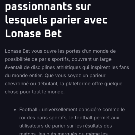
passionnants sur
lesquels parier avec
Lonase Bet
Lonase Bet vous ouvre les portes d’un monde de
possibilités de paris sportifs, couvrant un large
éventail de disciplines athlétiques qui inspirent les fans
du monde entier. Que vous soyez un parieur
chevronné ou débutant, la plateforme offre quelque
chose pour tout le monde.
Football : universellement considéré comme le
roi des paris sportifs, le football permet aux
utilisateurs de parier sur les résultats des
matchs, les buts marqués ou même les