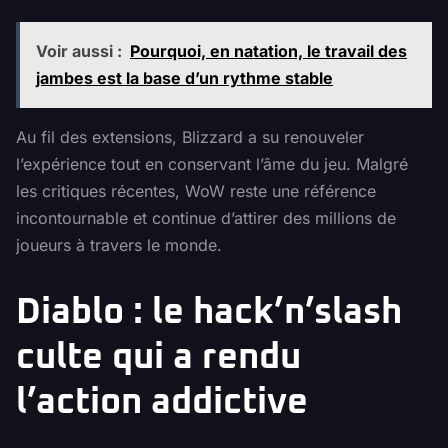
Voir aussi :
Pourquoi, en natation, le travail des
jambes est la base d’un rythme stable
Au fil des extensions, Blizzard a su renouveler
l’expérience tout en conservant l’âme du jeu. Malgré
les critiques récentes, WoW reste une référence
incontournable et continue d’attirer des millions de
joueurs à travers le monde.
Diablo : le hack’n’slash
culte qui a rendu
l’action addictive