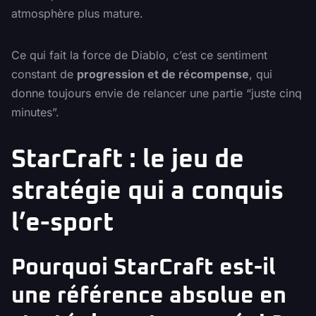
atmosphère plus mature.
Ce qui fait la force de Diablo, c’est ce sentiment
constant de
progression et de récompense
, qui
donne toujours envie de relancer une partie “juste cinq
minutes”.
StarCraft : le jeu de
stratégie qui a conquis
l’e-sport
Pourquoi StarCraft est-il
une référence absolue en