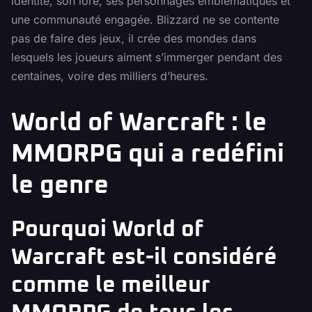
identité, son lore, ses personnages emblématiques et
une communauté engagée. Blizzard ne se contente
pas de faire des jeux, il crée des mondes dans
lesquels les joueurs aiment s’immerger pendant des
centaines, voire des milliers d’heures.
World of Warcraft : le
MMORPG qui a redéfini
le genre
Pourquoi World of
Warcraft est-il considéré
comme le meilleur