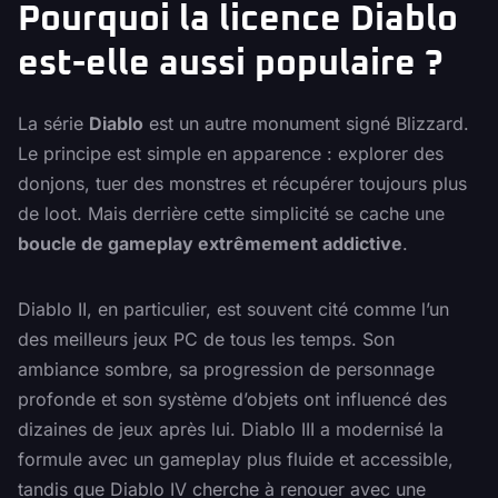
Pourquoi la licence Diablo
est-elle aussi populaire ?
La série
Diablo
est un autre monument signé Blizzard.
Le principe est simple en apparence : explorer des
donjons, tuer des monstres et récupérer toujours plus
de loot. Mais derrière cette simplicité se cache une
boucle de gameplay extrêmement addictive
.
Diablo II, en particulier, est souvent cité comme l’un
des meilleurs jeux PC de tous les temps. Son
ambiance sombre, sa progression de personnage
profonde et son système d’objets ont influencé des
dizaines de jeux après lui. Diablo III a modernisé la
formule avec un gameplay plus fluide et accessible,
tandis que Diablo IV cherche à renouer avec une