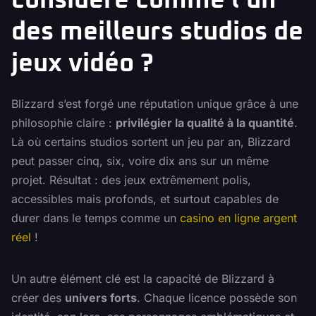
considéré comme l’un
des meilleurs studios de
jeux vidéo ?
Blizzard s’est forgé une réputation unique grâce à une
philosophie claire :
privilégier la qualité à la quantité
.
Là où certains studios sortent un jeu par an, Blizzard
peut passer cinq, six, voire dix ans sur un même
projet. Résultat : des jeux extrêmement polis,
accessibles mais profonds, et surtout capables de
durer dans le temps comme un
casino en ligne argent
réel
!
Un autre élément clé est la capacité de Blizzard à
créer des
univers forts
. Chaque licence possède son