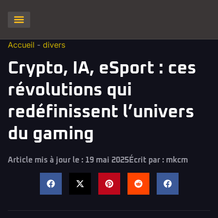
Clash of Clans
Hay Day
Brawl stars
Clash Royale
Squad Busters
Accueil
-
divers
Crypto, IA, eSport : ces
révolutions qui
redéfinissent l’univers
du gaming
Article mis à jour le : 19 mai 2025
Écrit par :
mkcm