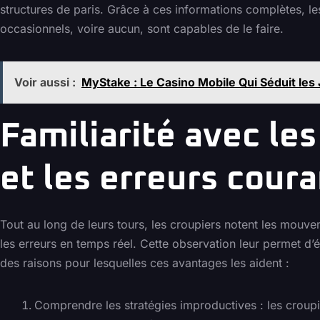
structures de paris. Grâce à ces informations complètes, l
occasionnels, voire aucun, sont capables de le faire.
Voir aussi :
MyStake : Le Casino Mobile Qui Séduit le
Familiarité avec les
et les erreurs cour
Tout au long de leurs tours, les croupiers notent les mouve
les erreurs en temps réel. Cette observation leur permet d’
des raisons pour lesquelles ces avantages les aident :
Comprendre les stratégies improductives : les croup