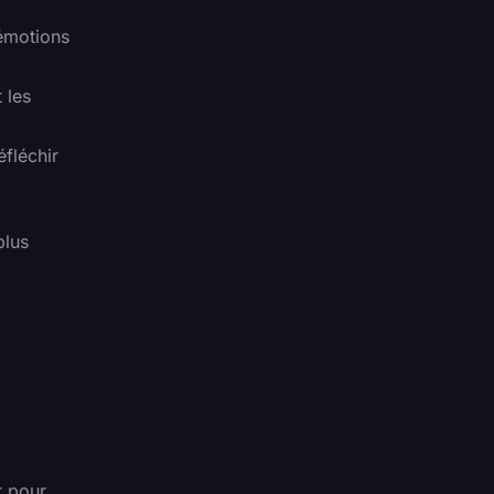
’émotions
 les
éfléchir
plus
t pour