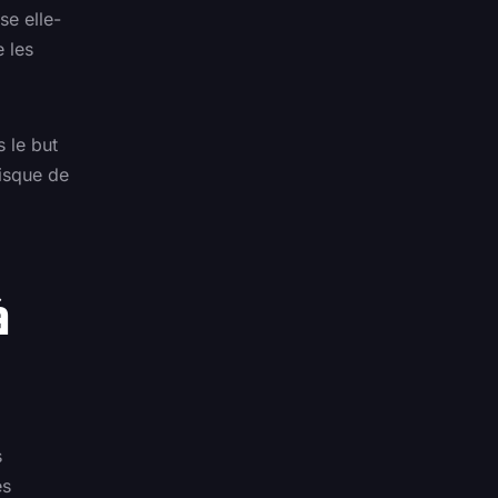
se elle-
e les
 le but
risque de
à
s
es