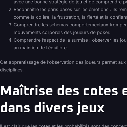
avec une bonne stratégie de jeu et de comprendre po
Reconnaître les paris basés sur les émotions : ils rem
comme la colère, la frustration, la fierté et la confian
Comprendre les schémas comportementaux trompeurs :
mouvements corporels des joueurs de poker.
Comprendre l’aspect de la surmise : observer les joueu
au maintien de l’équilibre.
Cet apprentissage de l’observation des joueurs permet aux 
disciplinés.
Maîtrise des cotes 
dans divers jeux
Il est clair que les cotes et les probabilités sont des conc