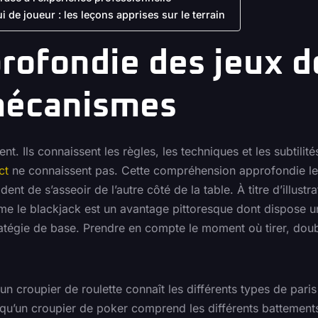
i de joueur : les leçons apprises sur le terrain
ofondie des jeux d
 mécanismes
t. Ils connaissent les règles, les techniques et les subtilité
ct
ne connaissent pas. Cette compréhension approfondie l
dent de s’asseoir de l’autre côté de la table. À titre d’illustr
e le blackjack est un avantage pittoresque dont dispose u
atégie de base. Prendre en compte le moment où tirer, doub
n croupier de roulette connaît les différents types de paris
s qu’un croupier de poker comprend les différents battement