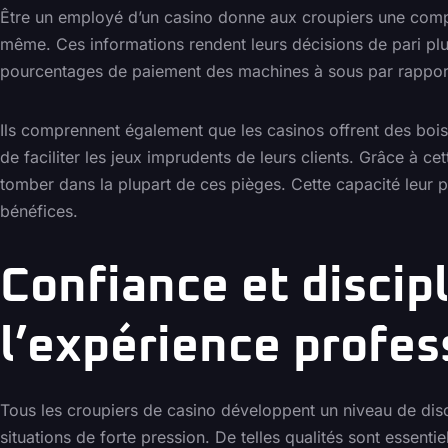
Être un employé d’un casino donne aux croupiers une compré
même. Ces informations rendent leurs décisions de pari plus
pourcentages de paiement des machines à sous par rapport à
Ils comprennent également que les casinos offrent des boiss
de faciliter les jeux imprudents de leurs clients. Grâce à ce
tomber dans la plupart de ces pièges. Cette capacité leur 
bénéfices.
Confiance et discip
l’expérience profes
Tous les croupiers de casino développent un niveau de disc
situations de forte pression. De telles qualités sont essent