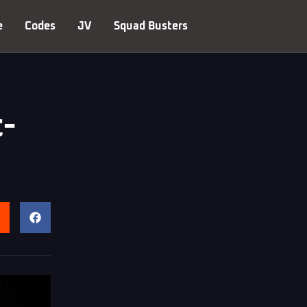
e
Codes
JV
Squad Busters
-