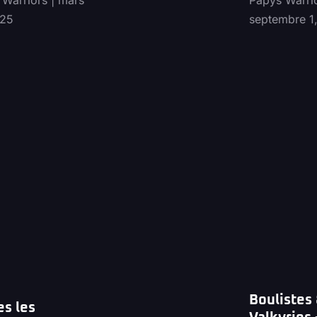
 Warriors
mars
Papys Warri
025
septembre 1
Boulistes
es les