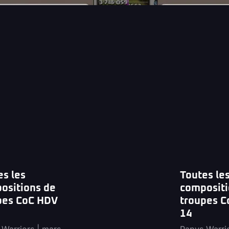
es les
Toutes le
ositions de
compositi
pes CoC HDV
troupes 
14