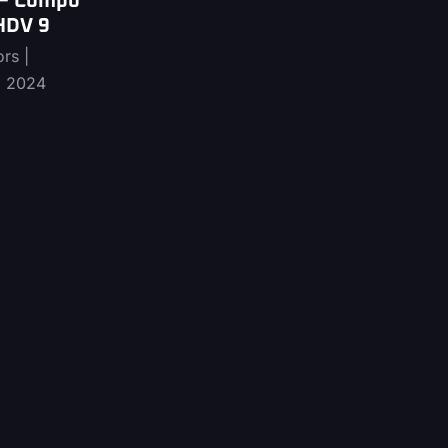
 – Compo
 HDV 9
ors
, 2024