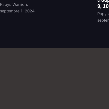
trou
Papys Warriors
9, 10
septembre 1, 2024
Papys
septe