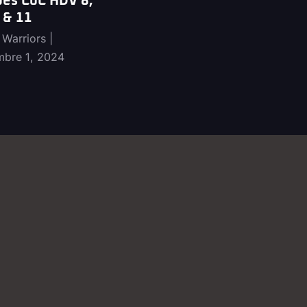
pes CoC HDV 8,
 & 11
 Warriors
mbre 1, 2024