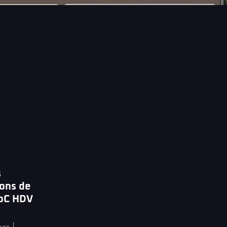
s
ons de
CoC HDV