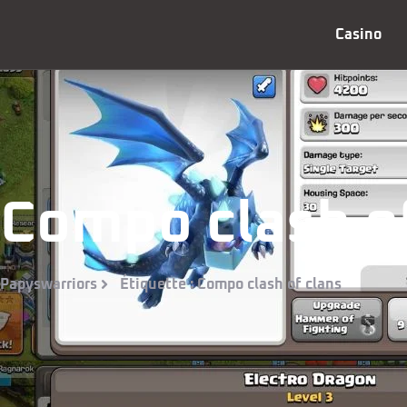
Casino
Compo clash of
Papyswarriors
Étiquette : Compo clash of clans