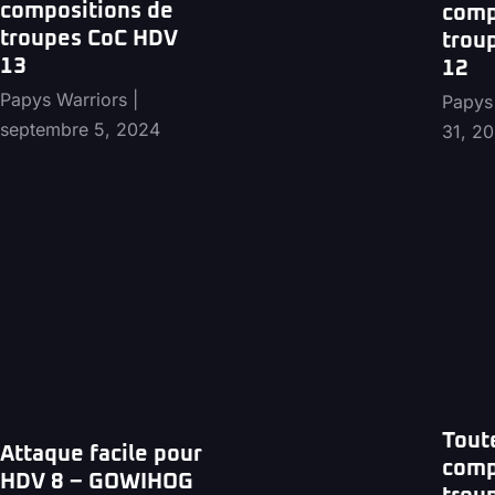
compositions de
comp
troupes CoC HDV
trou
13
12
Papys Warriors
Papys
septembre 5, 2024
31, 2
Tout
Attaque facile pour
comp
HDV 8 – GOWIHOG