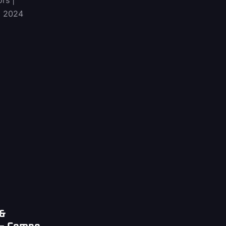
ors
, 2024
 &