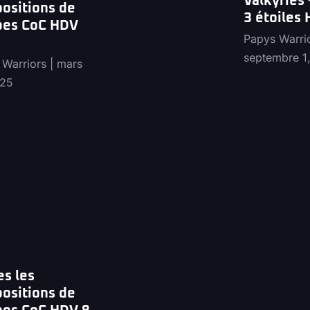
Valkyries
ositions de
3 étoiles
pes CoC HDV
Papys Warri
septembre 1
 Warriors
mars
025
es les
ositions de