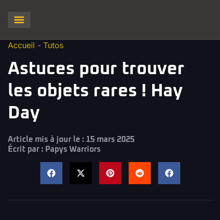
Clash of Clans
Hay Day
Brawl stars
Clash Royale
Squad Busters
Accueil
-
Tutos
Astuces pour trouver
les objets rares ! Hay
Day
Article mis à jour le : 15 mars 2025
Écrit par :
Papys Warriors